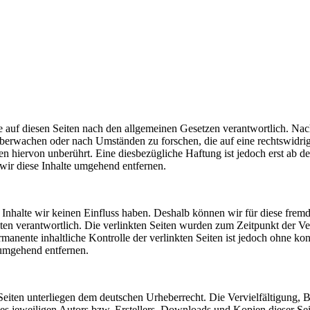
 auf diesen Seiten nach den allgemeinen Gesetzen verantwortlich. Nac
u überwachen oder nach Umständen zu forschen, die auf eine rechtswidri
 hiervon unberührt. Eine diesbezügliche Haftung ist jedoch erst ab d
ir diese Inhalte umgehend entfernen.
n Inhalte wir keinen Einfluss haben. Deshalb können wir für diese fre
 Seiten verantwortlich. Die verlinkten Seiten wurden zum Zeitpunkt der
manente inhaltliche Kontrolle der verlinkten Seiten ist jedoch ohne ko
umgehend entfernen.
n Seiten unterliegen dem deutschen Urheberrecht. Die Vervielfältigung,
 jeweiligen Autors bzw. Erstellers. Downloads und Kopien dieser Seite