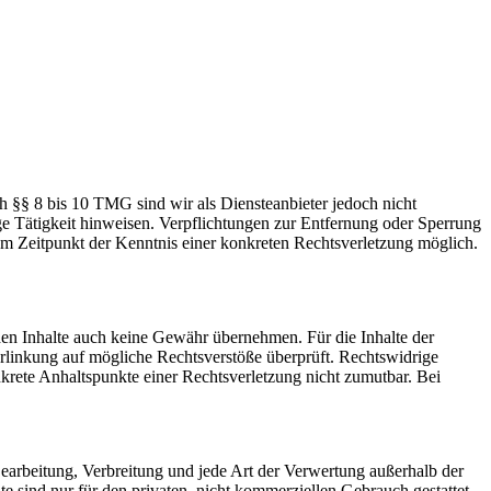
h §§ 8 bis 10 TMG sind wir als Diensteanbieter jedoch nicht
ge Tätigkeit hinweisen. Verpflichtungen zur Entfernung oder Sperrung
em Zeitpunkt der Kenntnis einer konkreten Rechtsverletzung möglich.
mden Inhalte auch keine Gewähr übernehmen. Für die Inhalte der
 Verlinkung auf mögliche Rechtsverstöße überprüft. Rechtswidrige
nkrete Anhaltspunkte einer Rechtsverletzung nicht zumutbar. Bei
 Bearbeitung, Verbreitung und jede Art der Verwertung außerhalb der
 sind nur für den privaten, nicht kommerziellen Gebrauch gestattet.